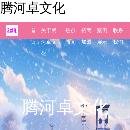
腾河卓文化
首
关于腾
热点
招商
案例
联系
页
河卓文
新闻
加盟
展示
我们
化
腾河卓文化