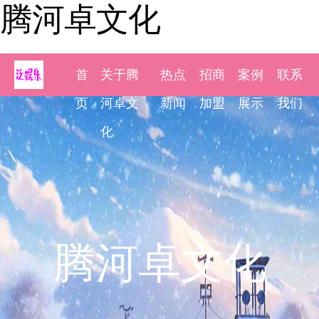
腾河卓文化
首
关于腾
热点
招商
案例
联系
页
河卓文
新闻
加盟
展示
我们
化
腾河卓文化